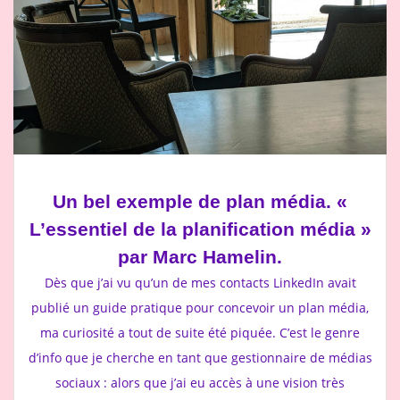
Un bel exemple de plan média. «
L’essentiel de la planification média »
par Marc Hamelin.
Dès que j’ai vu qu’un de mes contacts LinkedIn avait
publié un guide pratique pour concevoir un plan média,
ma curiosité a tout de suite été piquée. C’est le genre
d’info que je cherche en tant que gestionnaire de médias
sociaux : alors que j’ai eu accès à une vision très