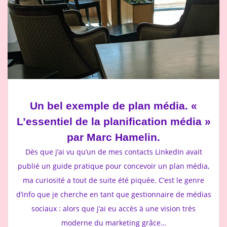
Un bel exemple de plan média. «
L’essentiel de la planification média »
par Marc Hamelin.
Dès que j’ai vu qu’un de mes contacts LinkedIn avait
publié un guide pratique pour concevoir un plan média,
ma curiosité a tout de suite été piquée. C’est le genre
d’info que je cherche en tant que gestionnaire de médias
sociaux : alors que j’ai eu accès à une vision très
moderne du marketing grâce…