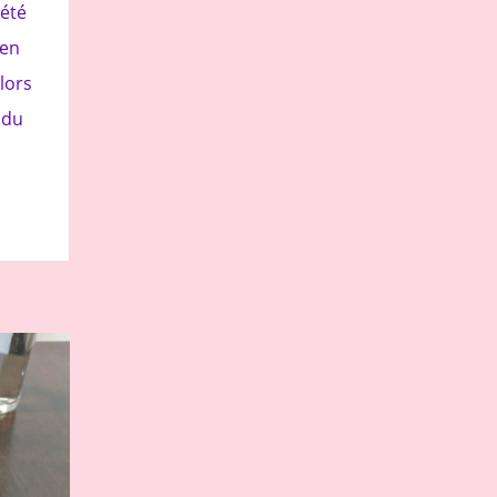
 été
 en
lors
 du