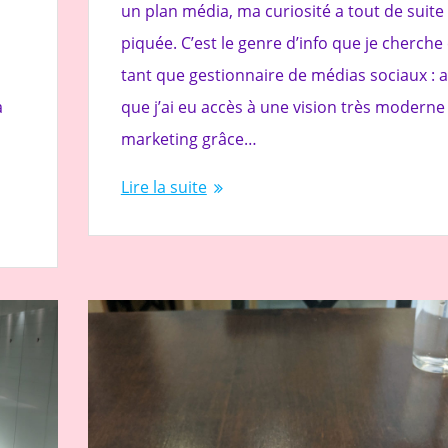
un plan média, ma curiosité a tout de suite
piquée. C’est le genre d’info que je cherche
tant que gestionnaire de médias sociaux : a
a
que j’ai eu accès à une vision très moderne
marketing grâce…
Lire la suite