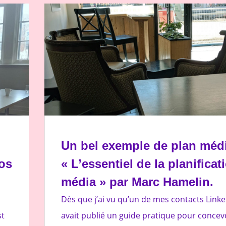
Un bel exemple de plan médi
ros
« L’essentiel de la planificat
média » par Marc Hamelin.
Dès que j’ai vu qu’un de mes contacts Linke
st
avait publié un guide pratique pour concev