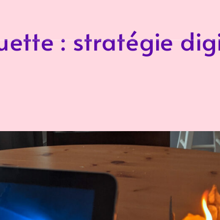
uette :
stratégie dig