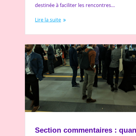
destinée à faciliter les rencontres…
Lire la suite
Section commentaires : qua