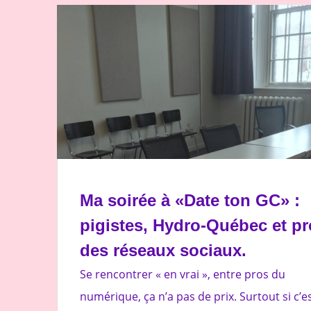
Ma soirée à «Date ton GC» :
pigistes, Hydro-Québec et p
des réseaux sociaux.
Se rencontrer « en vrai », entre pros du
numérique, ça n’a pas de prix. Surtout si c’e