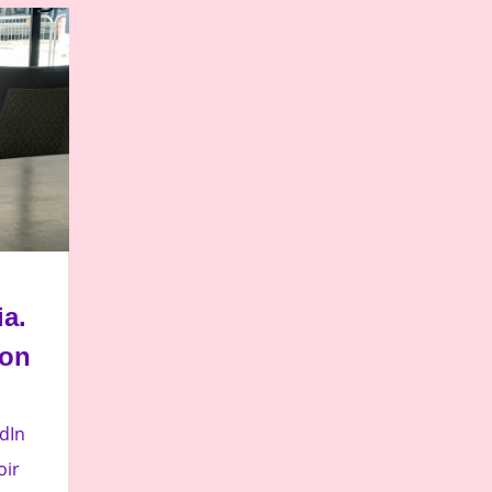
a.
ion
dIn
oir