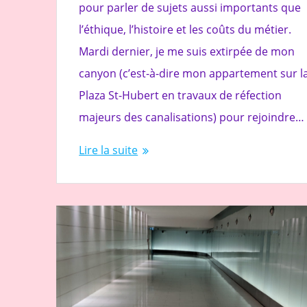
pour parler de sujets aussi importants que
l’éthique, l’histoire et les coûts du métier.
Mardi dernier, je me suis extirpée de mon
canyon (c’est-à-dire mon appartement sur l
Plaza St-Hubert en travaux de réfection
majeurs des canalisations) pour rejoindre…
Lire la suite