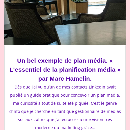
Un bel exemple de plan média. «
L’essentiel de la planification média »
par Marc Hamelin.
Dès que j’ai vu qu’un de mes contacts LinkedIn avait
publié un guide pratique pour concevoir un plan média,
ma curiosité a tout de suite été piquée. C’est le genre
d’info que je cherche en tant que gestionnaire de médias
sociaux : alors que j’ai eu accès à une vision très
moderne du marketing grâce…